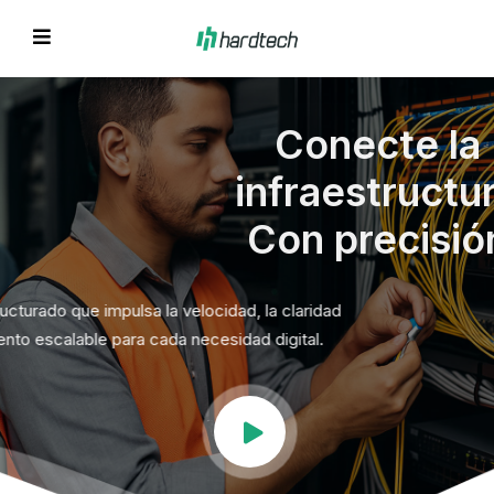
Conecte la
infraestructura
Con precisión
EVIOUS
Cableado estructurado que impulsa la velocidad, la claridad
y el crecimiento escalable para cada necesidad digital.